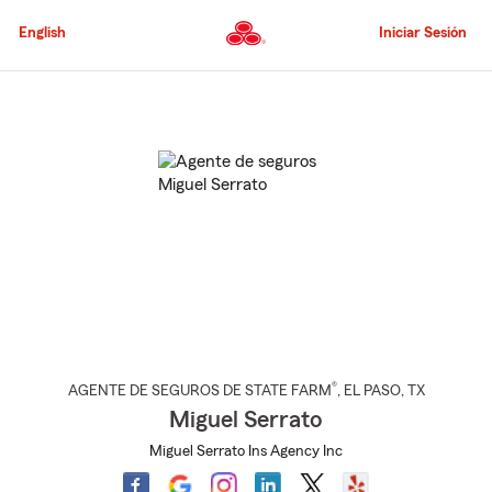
Pasar
al
English
Iniciar Sesión
contenido
principal
Comienzo
del
contenido
principal
®
AGENTE DE SEGUROS DE STATE FARM
,
EL PASO
, TX
Miguel Serrato
Miguel Serrato Ins Agency Inc