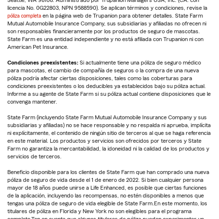
Seattle, WA 98108. Administrado por Trupanion Managers USA, Inc. (CA: con
licencia No. 0G22803, NPN 9588590). Se aplican términos y condiciones, revise la
póliza completa
en la página web de Trupanion para obtener detalles. State Farm
Mutual Automobile Insurance Company, sus subsidiarias y afiliadas no ofrecen ni
son responsables financieramente por los productos de seguro de mascotas.
State Farm es una entidad independiente y no está afiliada con Trupanion ni con
American Pet Insurance.
Condiciones preexistentes:
Si actualmente tiene una póliza de seguro médico
para mascotas, el cambio de compañía de seguros o la compra de una nueva
póliza podría afectar ciertas disposiciones, tales como las coberturas para
condiciones preexistentes o los deducibles ya establecidos bajo su póliza actual.
Informe a su agente de State Farm si su póliza actual contiene disposiciones que le
convenga mantener.
State Farm (incluyendo State Farm Mutual Automobile Insurance Company y sus
subsidiarias y afiliadas) no se hace responsable y no respalda ni aprueba, implícita
ni explícitamente, el contenido de ningún sitio de terceros al que se haga referencia
en este material. Los productos y servicios son ofrecidos por terceros y State
Farm no garantiza la mercantabilidad, la idoneidad ni la calidad de los productos y
servicios de terceros.
Beneficio disponible para los clientes de State Farm que han comprado una nueva
póliza de seguro de vida desde el 1 de enero de 2022. Si bien cualquier persona
mayor de 18 años puede unirse a Life Enhanced, es posible que ciertas funciones
de la aplicación, incluyendo las recompensas, no estén disponibles a menos que
tengas una póliza de seguro de vida elegible de State Farm.En este momento, los
titulares de póliza en Florida y New York no son elegibles para el programa