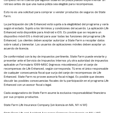
completo.Ten en cuenta que algunos titulares de póliza pueden experimentar un
retraso antes de que una nueva póliza sea elegible para recompensas.
Esto no es una solicitud para comprar o vender productos de seguros de State
Farm.
La participación de Life Enhanced está sujeta a la elegibilidad del programa y varía
según el estado. Sujeto a los términos y condiciones del acuerdo. La aplicación Life
Enhanced está disponible para Android e iOS. Es posible que se requiera un
dispositivo móvil iOS o Android para usar todas las funciones del programa Life
Enhanced. Los clientes deben aceptar autorizar a State Farm a recopilar datos
sobre salud y bienestar. Los usuarios de aplicaciones móviles deben aceptar un
acuerdo de licencia.
De conformidad con la ley de impuestos pertinente, State Farm puede enviarte y
presentar ante el Servicio de Impuestos Internos y/u otra autoridad de impuestos
aplicable un Formulario 1099-MISC (ingresos misceláneos) por el canje de
recompensas de Life Enhanced, según corresponda. Tú eres el único responsable
de cualquier consecuencia fiscal que surja del canje de recompensas de Life
Enhanced. State Farm no provee asesoría fiscal ni legal. Es posible que desees
discutir las posibles consecuencias fiscales de tu participación en el programa Life
Enhanced con un asesor fiscal o legal.
Cada aseguradora de State Farm asume la exclusiva responsabilidad financiera
por sus propios productos.
State Farm Life Insurance Company (sin licencia en MA, NY ni WI)