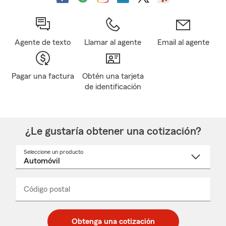
Agente de texto
Llamar al agente
Email al agente
Pagar una factura
Obtén una tarjeta
de identificación
¿Le gustaría obtener una cotización?
Seleccione un producto
Seleccione
un
nombre
de
producto
del
Código postal
Ingresa
Ingresa
_____
menú
un
un
desplegable
código
código
postal
postal
Obtenga una cotización
de
de